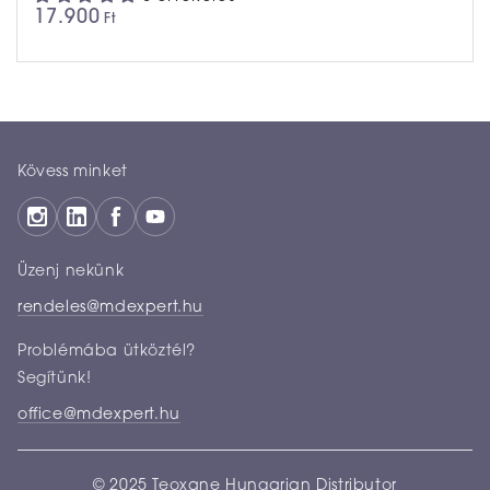
17.900
Ft
Kövess minket
Üzenj nekünk
rendeles@mdexpert.hu
Problémába ütköztél?
Segítünk!
office@mdexpert.hu
© 2025 Teoxane Hungarian Distributor