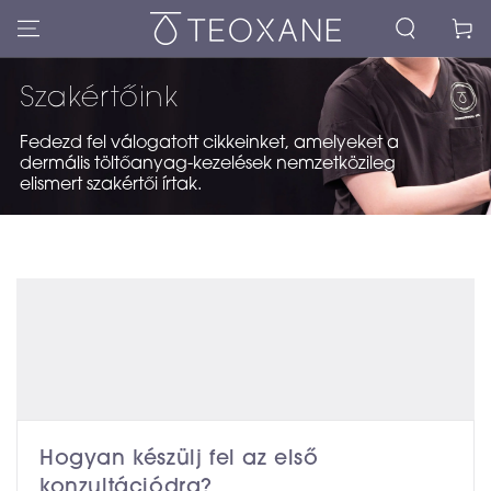
Kosár
Szakértőink
Fedezd fel válogatott cikkeinket, amelyeket a
dermális töltőanyag-kezelések nemzetközileg
elismert szakértői írtak.
Hogyan készülj fel az első
konzultációdra?