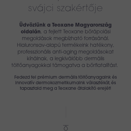
svájci szakértője
Üdvözlünk a Teoxane Magyarország
oldalán
, a fejlett Teoxane bőrápolási
megoldások megbízható forrásánál.
Hialuronsav-alapú termékeink hatékony,
professzionális anti-aging megoldásokat
kínálnak, a legkiválóbb dermális
töltőanyagokkal támogatva a bőrfiatalítást.
Fedezd fel prémium dermális töltőanyagaink és
innovatív dermokozmetikumaink választékát, és
tapasztald meg a Teoxane átalakító erejét!