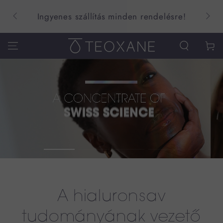
Ingyenes szállítás minden rendelésre!
Kosár
A hialuronsav
tudományának vezető