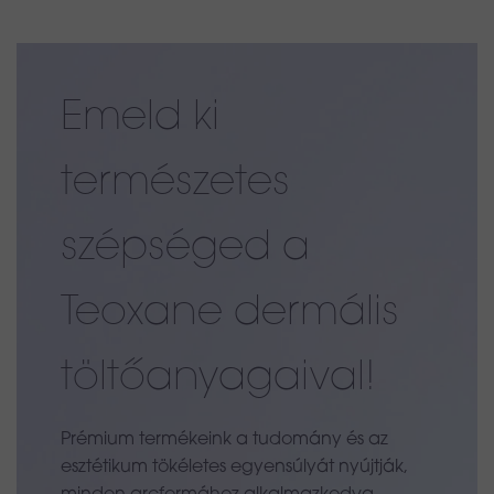
Emeld ki
természetes
szépséged a
Teoxane dermális
töltőanyagaival!
Prémium termékeink a tudomány és az
esztétikum tökéletes egyensúlyát nyújtják,
minden arcformához alkalmazkodva.