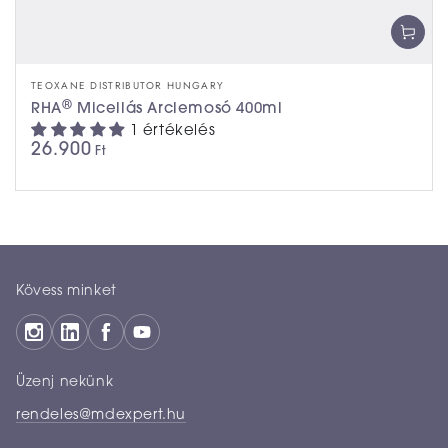
TEOXANE DISTRIBUTOR HUNGARY
®
RHA
Micellás Arclemosó 400ml
1 értékelés
26.900
Ft
Kövess minket
Üzenj nekünk
rendeles@mdexpert.hu