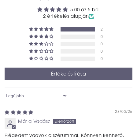
5.00 az 5-ből
2 értékelés alapján
2
0
0
0
0
Értékelés írása
Sort by
28/03/26
Mária Vadász
Elégedett vagyok a szérummal. Könnyen kenhető,