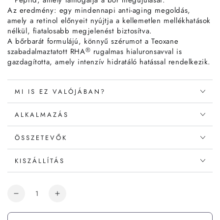
* Peptid, amely támogatja a bőr megújulását.
Az eredmény: egy mindennapi anti-aging megoldás,
amely a retinol előnyeit nyújtja a kellemetlen mellékhatások
nélkül, fiatalosabb megjelenést biztosítva.
A bőrbarát formulájú, könnyű szérumot a Teoxane
®
szabadalmaztatott RHA
rugalmas hialuronsavval is
gazdagította, amely intenzív hidratáló hatással rendelkezik.
MI IS EZ VALÓJÁBAN?
ALKALMAZÁS
ÖSSZETEVŐK
KISZÁLLÍTÁS