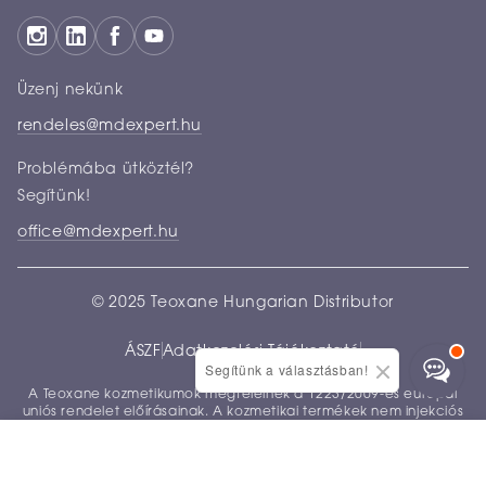
Üzenj nekünk
rendeles@mdexpert.hu
Problémába ütköztél?
Segítünk!
office@mdexpert.hu
© 2025 Teoxane Hungarian Distributor
ÁSZF
Adatkezelési Tájékoztató
Segítünk a választásban!
A Teoxane kozmetikumok megfelelnek a 1223/2009-es európai
uniós rendelet előírásainak. A kozmetikai termékek nem injekciós
felhasználásra készültek.
47.900
Ft
KOSÁRBA
FŐOLDAL
MENÜ
KERESÉS
SHOP
FIÓK
KOSÁR