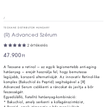
/
TEOXANE DISTRIBUTOR HUNGARY
[R] Advanced Szérum
2 értékelés
47.900
Ft
A Teoxane a retinol – az egyik legismertebb anti-aging
hatóanyag – erejét használja fel, hogy bemutassa
legújabb, korszerű alternatíváját. Az innovatív Retinol-like
komplex (Bakuchiol és Peptid) segítségével a [R]
Advanced Serum csökkenti a ráncokat és javítja a bőr
feszességét.
Egyedülálló, fiatalító hatóanyag-kombináció:
* Bakuchiol, amely serkenti a kollagénszintézist,