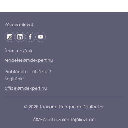
Kövess minket
Üzenj nekünk
rendeles@mdexpert.hu
Problémába ütköztél?
Segítünk!
office@mdexpert.hu
© 2025 Teoxane Hungarian Distributor
ÁSZF
Adatkezelési Tájékoztató