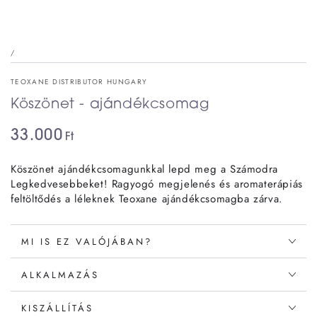
/
TEOXANE DISTRIBUTOR HUNGARY
Köszönet - ajándékcsomag
33.000
Ft
Köszönet ajándékcsomagunkkal lepd meg a Számodra
Legkedvesebbeket! Ragyogó megjelenés és aromaterápiás
feltöltődés a léleknek Teoxane ajándékcsomagba zárva.
MI IS EZ VALÓJÁBAN?
ALKALMAZÁS
KISZÁLLÍTÁS