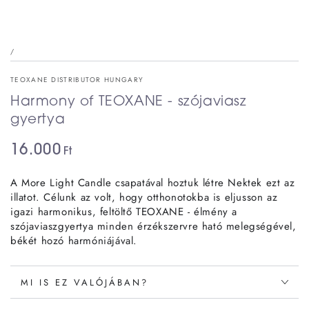
/
TEOXANE DISTRIBUTOR HUNGARY
Harmony of TEOXANE - szójaviasz
gyertya
16.000
Ft
A More Light Candle csapatával hoztuk létre Nektek ezt az
illatot. Célunk az volt, hogy otthonotokba is eljusson az
igazi harmonikus, feltöltő TEOXANE - élmény a
szójaviaszgyertya minden érzékszervre ható melegségével,
békét hozó harmóniájával.
MI IS EZ VALÓJÁBAN?