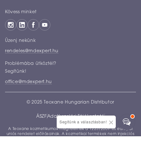
Kövess minket
Üzenj nekünk
rendeles@mdexpert.hu
Problémába ütköztél?
Segítünk!
office@mdexpert.hu
© 2025 Teoxane Hungarian Distributor
ÁSZF
Adatkezelési Tájékoztató
Segítünk a választásban!
A Teoxane kozmetikumok megfelelnek a 1223/2009-es európai
uniós rendelet előírásainak. A kozmetikai termékek nem injekciós
felhasználásra készültek.