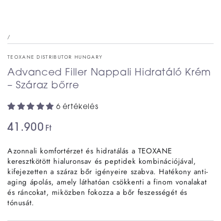
/
TEOXANE DISTRIBUTOR HUNGARY
Advanced Filler Nappali Hidratáló Krém
– Száraz bőrre
6 értékelés
41.900
Ft
Azonnali komfortérzet és hidratálás a TEOXANE
keresztkötött hialuronsav és peptidek kombinációjával,
kifejezetten a száraz bőr igényeire szabva. Hatékony anti-
aging ápolás, amely láthatóan csökkenti a finom vonalakat
és ráncokat, miközben fokozza a bőr feszességét és
tónusát.