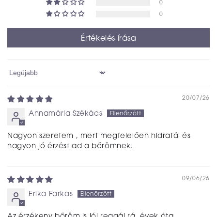
0
0
Értékelés írása
Sort by
20/07/26
Annamária Székács
Nagyon szeretem , mert megfelelően hidratál és
nagyon jó érzést ad a bőrömnek.
09/06/26
Erika Farkas
Az érzékeny bőröm is jól reagál rá. évek óta