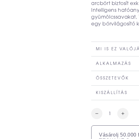
arcbőrt biztosít ex
Intelligens hatóan
gyümölcssavakat, 
egy bőrvilágosító 
MI IS EZ VALÓ
ALKALMAZÁS
ÖSSZETEVŐK
KISZÁLLÍTÁS
Vásárolj 50.000 