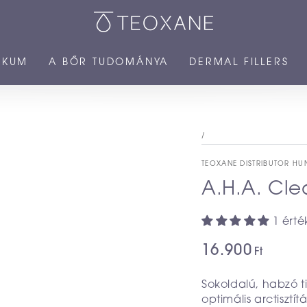
IKUM
A BŐR TUDOMÁNYA
DERMAL FILLERS
/
TEOXANE DISTRIBUTOR H
A.H.A. Cle
1 érté
16.900
Ft
Sokoldalú, habzó ti
optimális arctisztít