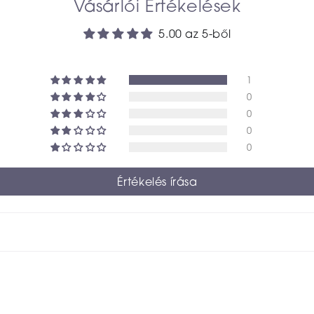
Vásárlói Értékelések
5.00 az 5-ből
1
0
0
0
0
Értékelés írása