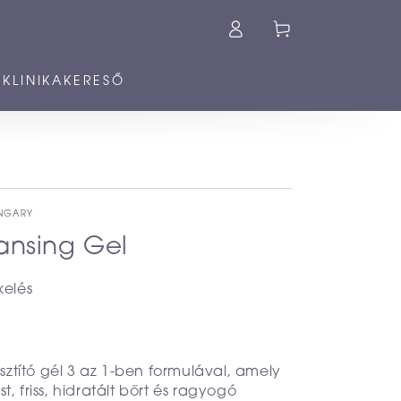
Kosár
KLINIKAKERESŐ
UNGARY
ansing Gel
kelés
sztító gél 3 az 1-ben formulával, amely
ást, friss, hidratált bőrt és ragyogó