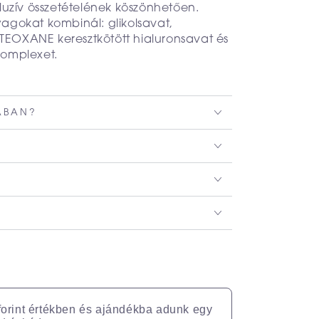
kluzív összetételének köszönhetően.
yagokat kombinál: glikolsavat,
TEOXANE keresztkötött hialuronsavat és
komplexet.
JÁBAN?
forint értékben és ajándékba adunk egy