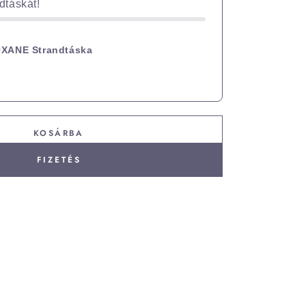
táskát!
XANE Strandtáska
KOSÁRBA
FIZETÉS