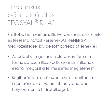
Dinamikus
bőrstruktúrálás
®
TEOSYAL
RHA1
Érettebb bőr számára, illetve azoknak, akik simító
és feszesítő hatást keresnek.Az R-ENERGY
megközelítéssel így célzott korrekciót érnek el!
Az adaptív, rugalmas hialuronsav formula
természetesen illeszkedik az arcmimikához,
ezáltal megőrzi a természetes megjelenést.
Segít erősíteni a bőr szerkezetét, simítani a
finom ráncokat, valamint mélyrehatóan
helyreállítani a hidratáltságot.