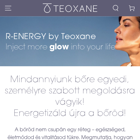
Kosár
R-ENERGY by Teoxane
Inject more
glow
into your life
Mindannyiunk bőre egyedi,
személyre szabott megoldásra
vágyik!
Energetizáld újra a bőröd!
A bőröd nem csupán egy réteg – egészséged,
életmódod és vitalitásod tükre. Megmutatja, hogyan