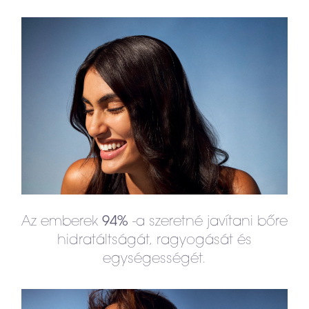
Az emberek
-a szeretné javítani bőre
94%
hidratáltságát, ragyogását és
egységességét.