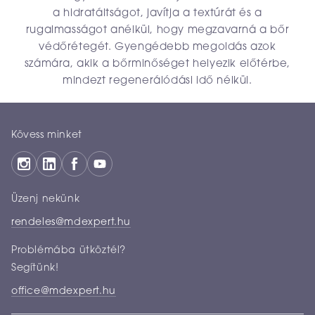
a hidratáltságot, javítja a textúrát és a
rugalmasságot anélkül, hogy megzavarná a bőr
védőrétegét. Gyengédebb megoldás azok
számára, akik a bőrminőséget helyezik előtérbe,
mindezt regenerálódási idő nélkül.
Kövess minket
Üzenj nekünk
rendeles@mdexpert.hu
Problémába ütköztél?
Segítünk!
office@mdexpert.hu