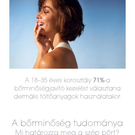
A 18–35 éves korosztály
-a
71%
bőrminőségjavító kezelést választana
dermális töltőanyagok használatakor.
A bőrminőség tudománya
Mi határozza meg a szép bőrt?