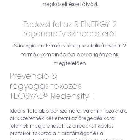
megközelítéssel ötvözi.
Fedezd fel az R-ENERGY 2
regeneratív skinboosterét
Szinergia a dermális réteg revitalizálására: 2
termék kombinációja bőröd igényeink
megfelelően
Prevenció &
ragyogás fokozás
®
TEOSYAL
Redensity 1
Ideális fiatalabb bőr számára, valamint azoknak,
akik szeretnék késleltetni az öregedés korai
jeleinek megjelenését. Ez a redensifikációs
protokoll fokozza a hidratáltságot és a