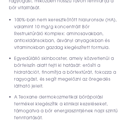
ragyogást, miközben hosszú távon fenntartja a
bőr vitalitását.
100%-ban nem keresztkötött hialuronsav (HA),
valamint 10 mg/g koncentrált Bőr
Restruktúráló Komplex: aminosavakban,
antioxidánsokban, ásványi anyagokban és
vitaminokban gazdag kiegészített formula.
Egyedülálló skinbooster, amely közvetlenül a
bőrfelszín alatt fejti ki hatását: erősíti a
hidratációt, finomítja a bőrtextúrát, fokozza a
ragyogást, és segít megelőzni az öregedés
látható jeleit.
A Teoxane dermokozmetikai bőrápolási
termékei kiegészítik a klinikai kezeléseket,
támogatva a bőr energiaszintjének napi szintű
fenntartását.