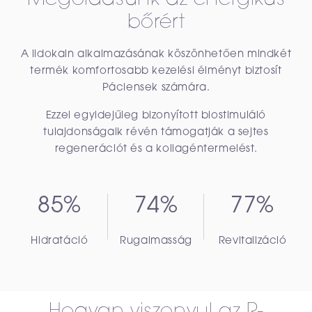
bőrért
A lidokain alkalmazásának köszönhetően mindkét
termék komfortosabb kezelési élményt biztosít
Páciensek számára.
Ezzel egyidejűleg bizonyított biostimuláló
tulajdonságaik révén támogatják a sejtes
regenerációt és a kollagéntermelést.
85%
74%
77%
Hidratáció
Rugalmasság
Revitalizáció
Hogyan viszonyul az R-