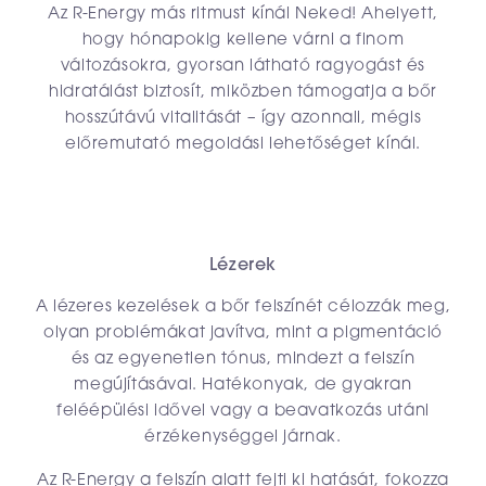
Az R-Energy más ritmust kínál Neked! Ahelyett,
hogy hónapokig kellene várni a finom
változásokra, gyorsan látható ragyogást és
hidratálást biztosít, miközben támogatja a bőr
hosszútávú vitalitását – így azonnali, mégis
előremutató megoldási lehetőséget kínál.
Lézerek
A lézeres kezelések a bőr felszínét célozzák meg,
olyan problémákat javítva, mint a pigmentáció
és az egyenetlen tónus, mindezt a felszín
megújításával. Hatékonyak, de gyakran
feléépülési idővel vagy a beavatkozás utáni
érzékenységgel járnak.
Az R-Energy a felszín alatt fejti ki hatását, fokozza