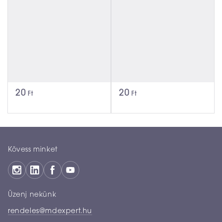
20
20
Ft
Ft
Kövess minket
Üzenj nekünk
rendeles@mdexpert.hu