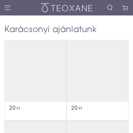
Kosár
Karácsonyi ajánlatunk
20
20
Ft
Ft