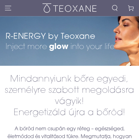
Kosár
R-ENERGY by Teoxane
Inject more
glow
into your life
Mindannyiunk bőre egyedi,
személyre szabott megoldásra
vágyik!
Energetizáld újra a bőröd!
A bőröd nem csupán egy réteg – egészséged,
életmódod és vitalitásod tükre. Megmutatja, hogyan