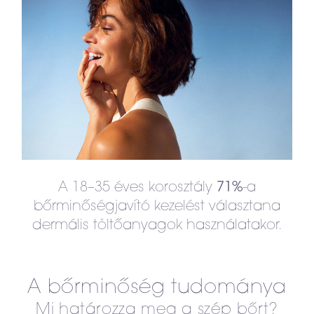
A 18–35 éves korosztály
-a
71%
bőrminőségjavító kezelést választana
dermális töltőanyagok használatakor.
A bőrminőség tudománya
Mi határozza meg a szép bőrt?