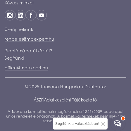
Kövess minket
Üzenj nekünk
rendeles@mdexpert.hu
Problémába ütköztél?
Segítünk!
office@mdexpert.hu
© 2025 Teoxane Hungarian Distributor
ÁSZF
Adatkezelési Tájékoztató
A Teoxane kozmetikumok megfelelnek a 1223/2009-es európai
uniós rendelet előírásainak. A kozmetikai termékek nem injekciós
felhasználásra készültek.
Segítünk a választásban!