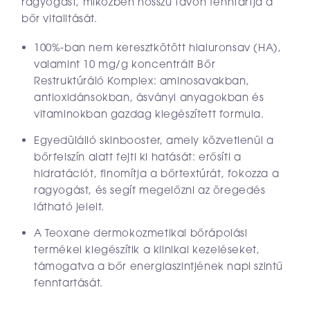
ragyogást, miközben hosszú távon fenntartja a
bőr vitalitását.
100%-ban nem keresztkötött hialuronsav (HA),
valamint 10 mg/g koncentrált Bőr
Restruktúráló Komplex: aminosavakban,
antioxidánsokban, ásványi anyagokban és
vitaminokban gazdag kiegészített formula.
Egyedülálló skinbooster, amely közvetlenül a
bőrfelszín alatt fejti ki hatását: erősíti a
hidratációt, finomítja a bőrtextúrát, fokozza a
ragyogást, és segít megelőzni az öregedés
látható jeleit.
A Teoxane dermokozmetikai bőrápolási
termékei kiegészítik a klinikai kezeléseket,
támogatva a bőr energiaszintjének napi szintű
fenntartását.