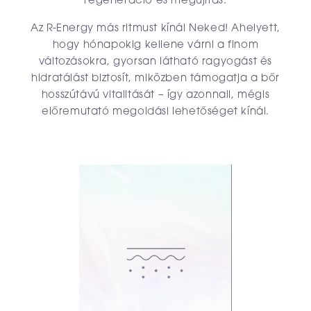
Az R-Energy más ritmust kínál Neked! Ahelyett,
hogy hónapokig kellene várni a finom
változásokra, gyorsan látható ragyogást és
hidratálást biztosít, miközben támogatja a bőr
hosszútávú vitalitását – így azonnali, mégis
előremutató megoldási lehetőséget kínál.