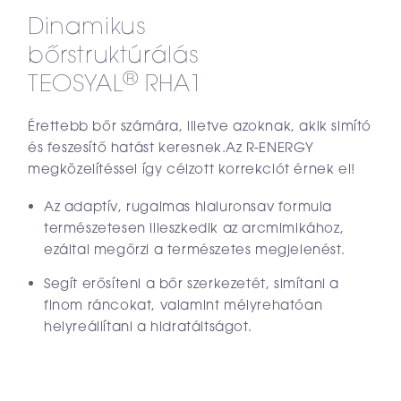
Dinamikus
bőrstruktúrálás
®
TEOSYAL
RHA1
Érettebb bőr számára, illetve azoknak, akik simító
és feszesítő hatást keresnek.Az R-ENERGY
megközelítéssel így célzott korrekciót érnek el!
Az adaptív, rugalmas hialuronsav formula
természetesen illeszkedik az arcmimikához,
ezáltal megőrzi a természetes megjelenést.
Segít erősíteni a bőr szerkezetét, simítani a
finom ráncokat, valamint mélyrehatóan
helyreállítani a hidratáltságot.