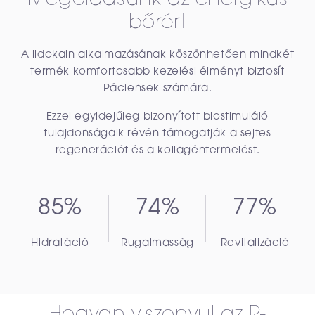
bőrért
A lidokain alkalmazásának köszönhetően mindkét
termék komfortosabb kezelési élményt biztosít
Páciensek számára.
Ezzel egyidejűleg bizonyított biostimuláló
tulajdonságaik révén támogatják a sejtes
regenerációt és a kollagéntermelést.
85%
74%
77%
Hidratáció
Rugalmasság
Revitalizáció
Hogyan viszonyul az R-