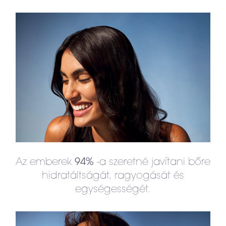
Az emberek
-a szeretné javítani bőre
94%
hidratáltságát, ragyogását és
egységességét.