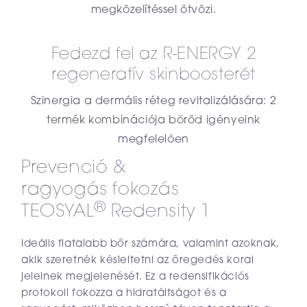
megközelítéssel ötvözi.
Fedezd fel az R-ENERGY 2
regeneratív skinboosterét
Szinergia a dermális réteg revitalizálására: 2
termék kombinációja bőröd igényeink
megfelelően
Prevenció &
ragyogás fokozás
®
TEOSYAL
Redensity 1
Ideális fiatalabb bőr számára, valamint azoknak,
akik szeretnék késleltetni az öregedés korai
jeleinek megjelenését. Ez a redensifikációs
protokoll fokozza a hidratáltságot és a